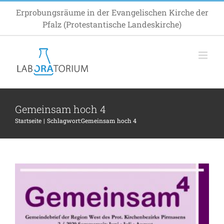
Zum
Erprobungsräume in der Evangelischen Kirche der
Inhalt
Pfalz (Protestantische Landeskirche)
springen
„In bester Pfälzer Tradition“:
RegioZonen für eine zukunftsfähige
Kirche
Projekte
Gemeinsam hoch 4
Startseite
Schlagwort:
Gemeinsam hoch 4