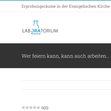
Zum
Erprobungsräume in der Evangelischen Kirche d
Inhalt
springen
Wer feiern kann, kann auch arbeiten…
0
(
0
)