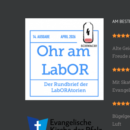
AM BEST
Alte Gei
Freude
Mit Ska
Evange
Bügelge
Luft