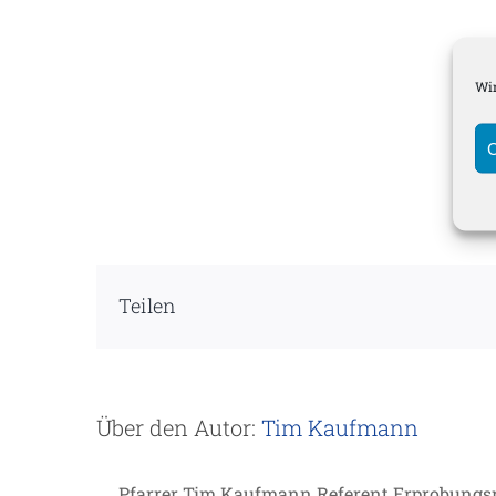
Wir
C
Bish
Teilen
Über den Autor:
Tim Kaufmann
Pfarrer Tim Kaufmann Referent Erprobung