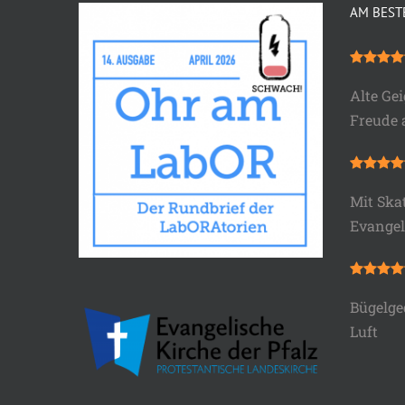
AM BEST
Alte Gei
Freude
Mit Ska
Evange
Bügelge
Luft