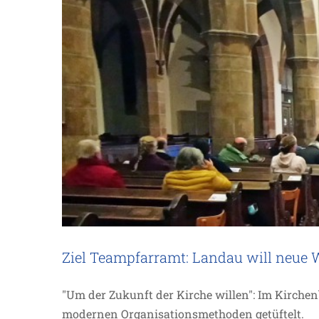
Ziel Teampfarramt: Landau will neue
Ehrenamtliche Kita-G
"Um der Zukunft der Kirche willen": Im Kirche
modernen Organisationsmethoden getüftelt.