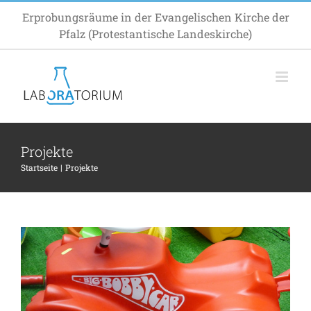
Zum
Erprobungsräume in der Evangelischen Kirche der
Inhalt
Pfalz (Protestantische Landeskirche)
springen
Projekte
Startseite
Projekte
Draußen Winter, drinnen Spielplatz!
Allgemein
Inspiration
Projekte