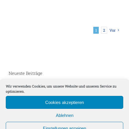
1
2
Vor
Neueste Beiträge
Wir verwenden Cookies, um unsere Website und unseren Service zu
Roadtrip: Boarden und Bouldern!
optimieren.
RAUS!
Cookies akzeptieren
Das war das Gründergeist Gipfeltreffen 2025!
Ablehnen
Expedition neue Gottesdienste
Einstellungen anzeigen