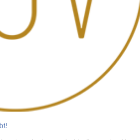
ht!
 sind gesegnet…
lgemein
Inspiration