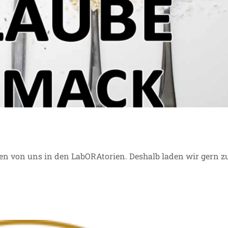
eginnt mit der Sehnsucht!
llgemein
Termin
en von uns in den LabORAtorien. Deshalb laden wir gern z