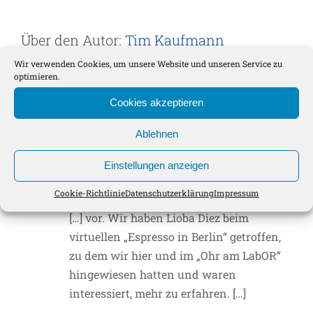
Über den Autor:
Tim Kaufmann
Wir verwenden Cookies, um unsere Website und unseren Service zu
Pfarrer Tim Kaufmann Referent
optimieren.
Erprobungsräume LabORAtorien
Cookies akzeptieren
Ablehnen
Ein Kommentar
Einstellungen anzeigen
Auf dem Weg im Advent! – LabORAtorium
1. Dezember 2021 um
16:46 Uhr
- Antworten
Cookie-Richtlinie
Datenschutzerklärung
Impressum
[…] vor. Wir haben Lioba Diez beim
virtuellen „Espresso in Berlin“ getroffen,
zu dem wir hier und im „Ohr am LabOR“
hingewiesen hatten und waren
interessiert, mehr zu erfahren. […]