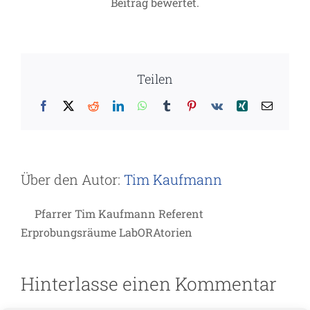
Beitrag bewertet.
Teilen
Facebook
X
Reddit
LinkedIn
WhatsApp
Tumblr
Pinterest
Vk
Xing
E-
Mail
Über den Autor:
Tim Kaufmann
Pfarrer Tim Kaufmann Referent
Erprobungsräume LabORAtorien
Hinterlasse einen Kommentar