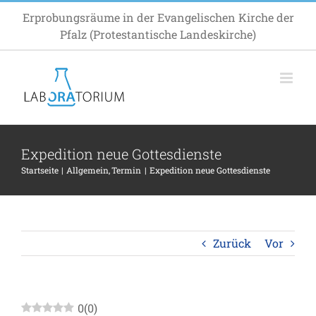
Zum
Erprobungsräume in der Evangelischen Kirche der
Inhalt
Pfalz (Protestantische Landeskirche)
springen
Expedition neue Gottesdienste
Startseite
Allgemein
Termin
Expedition neue Gottesdienste
Zurück
Vor
0
(
0
)