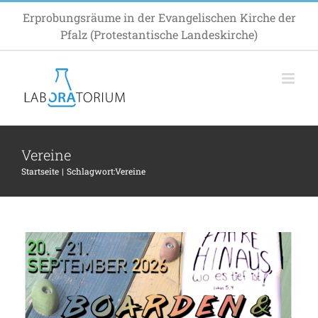
Zum
Erprobungsräume in der Evangelischen Kirche der
Inhalt
Pfalz (Protestantische Landeskirche)
springen
Vereine
Startseite
Schlagwort:
Vereine
Roadtrip: Boarden und Bouldern!
Allgemein
Fortbildung
Inspiration
Termin