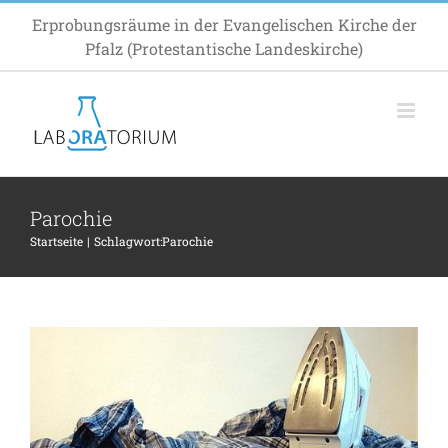
Zum
Erprobungsräume in der Evangelischen Kirche der
Inhalt
Pfalz (Protestantische Landeskirche)
springen
Parochie
Bügelgedanken: Mehr als heiße Luft
Startseite
Schlagwort:
Parochie
Inspiration