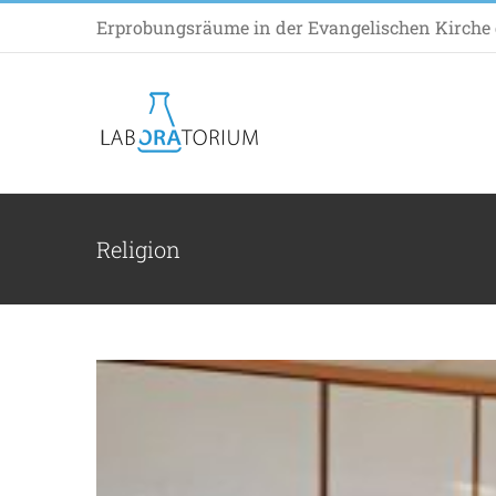
Zum
Erprobungsräume in der Evangelischen Kirche d
Inhalt
springen
Forum für viele Frag
Religion