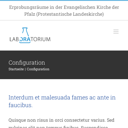
Zum
Erprobungsräume in der Evangelischen Kirche der
Inhalt
Pfalz (Protestantische Landeskirche)
springen
Configuration
Startseite
Configuration
Interdum et malesuada fames ac ante in
faucibus.
Quisque non risus in orci consectetur varius. Sed
pulvinar elit non tempus finibus. Suspendisse