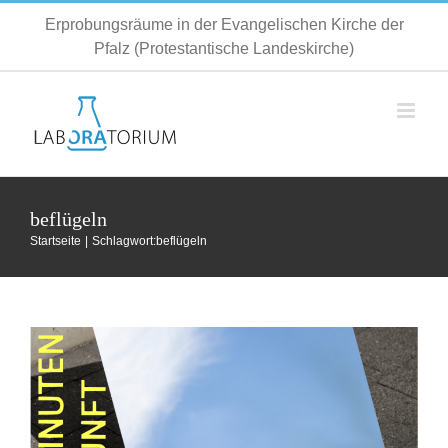
Zum
Erprobungsräume in der Evangelischen Kirche der
Inhalt
Pfalz (Protestantische Landeskirche)
springen
beflügeln
360 Minuten Zukunft (liegen in der
Startseite
Schlagwort:
beflügeln
Vergangenheit)
Allgemein
Fortbildung
Termin