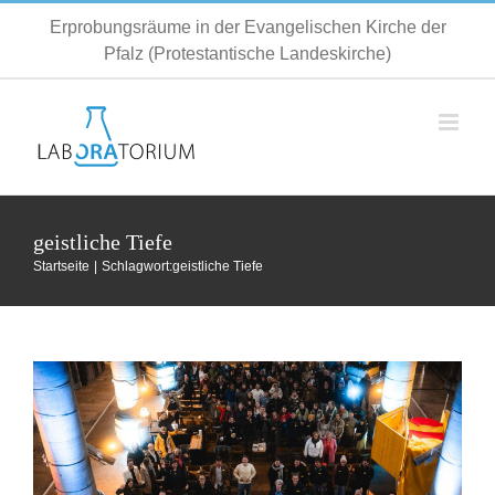
Zum
Erprobungsräume in der Evangelischen Kirche der
Inhalt
Pfalz (Protestantische Landeskirche)
springen
geistliche Tiefe
Das war das Gründergeist Gipfeltreffen
Startseite
Schlagwort:
geistliche Tiefe
2025!
Allgemein
Fortbildung
Inspiration