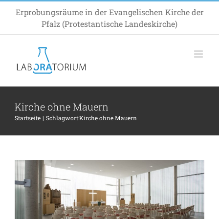
Zum
Erprobungsräume in der Evangelischen Kirche der
Inhalt
Pfalz (Protestantische Landeskirche)
springen
Kirche ohne Mauern
Aufbruchstimmung in der „Kirche ohne
Startseite
Schlagwort:
Kirche ohne Mauern
Mauern“
Projekte