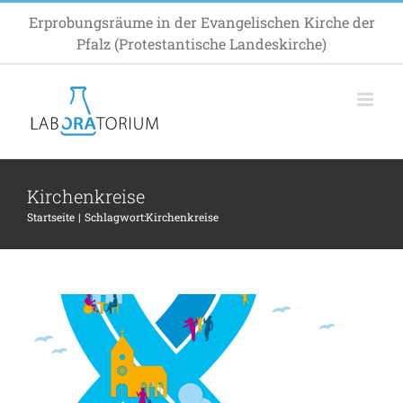
Zum
Erprobungsräume in der Evangelischen Kirche der
Inhalt
Pfalz (Protestantische Landeskirche)
springen
Kirchenkreise
Startseite
Schlagwort:
Kirchenkreise
Wir & Hier
Termin