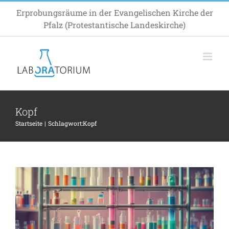
Zum
Erprobungsräume in der Evangelischen Kirche der
Inhalt
Pfalz (Protestantische Landeskirche)
springen
Kopf
Startseite
Schlagwort:
Kopf
Die KI wird immer besser…
Allgemein
Impuls
Inspiration