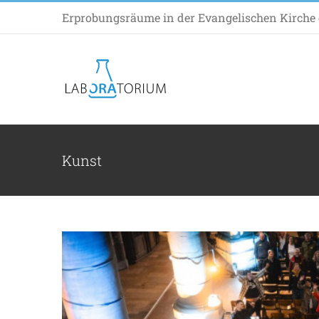
Zum
Erprobungsräume in der Evangelischen Kirche d
Inhalt
springen
Das war das Grün
Allgemei
Kunst