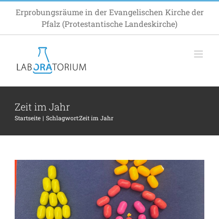
Zum
Erprobungsräume in der Evangelischen Kirche der
Inhalt
Pfalz (Protestantische Landeskirche)
springen
Zeit im Jahr
Mit THEOPOETIN zur
Startseite
Schlagwort:
Zeit im Jahr
Weltjahresbestzeit
Allgemein
Impuls
Inspiration
Termin