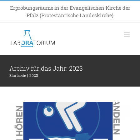
Zum
Erprobungsräume in der Evangelischen Kirche der
Inhalt
Pfalz (Protestantische Landeskirche)
springen
Archiv für das Jahr:
2023
2. Werktag: Eintauchen in die Zukunft
Startseite
2023
der Kirche
Termin