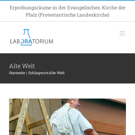
Zum
Erprobungsräume in der Evangelischen Kirche der
Inhalt
Pfalz (Protestantische Landeskirche)
springen
Alte Welt
Startseite
Schlagwort:
Alte Welt
Kirche: Im ganzen Land auf dem Land
Inspiration