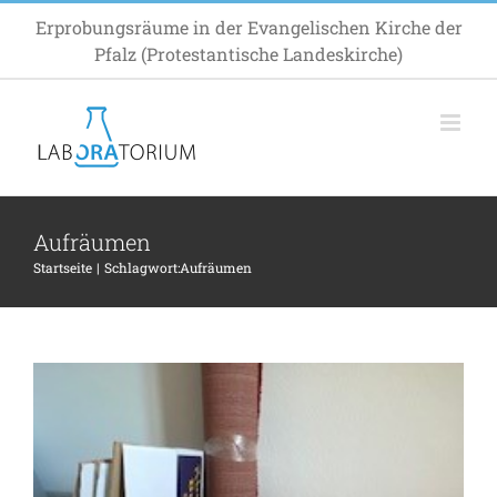
Zum
Erprobungsräume in der Evangelischen Kirche der
Inhalt
Pfalz (Protestantische Landeskirche)
springen
Alte Geige, neue Küche: Über die Freude
an Entdeckungen
Inspiration
Aufräumen
Startseite
Schlagwort:
Aufräumen