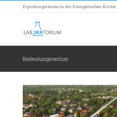
Zum
Erprobungsräume in der Evangelischen Kirche d
Inhalt
springen
Regioloka
Allgem
Bedeutungsverlust