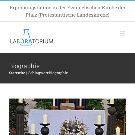
Zum
Erprobungsräume in der Evangelischen Kirche der
Inhalt
Pfalz (Protestantische Landeskirche)
springen
Biographie
Startseite
Schlagwort:
Biographie
Gedænken zum Ewigkeitssonntag
Inspiration