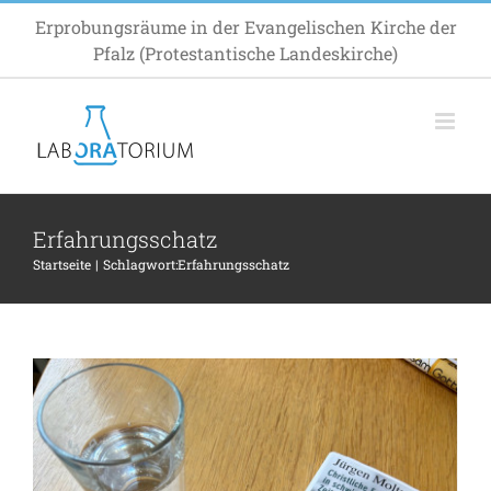
Zum
Erprobungsräume in der Evangelischen Kirche der
Inhalt
Pfalz (Protestantische Landeskirche)
springen
Buchtipp
Allgemein
Impuls
Inspiration
Erfahrungsschatz
Startseite
Schlagwort:
Erfahrungsschatz