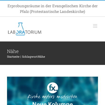
Zum
Erprobungsräume in der Evangelischen Kirche der
Inhalt
Pfalz (Protestantische Landeskirche)
springen
Nähe
Gesammelt und gesendet!
Startseite
Schlagwort:
Nähe
Allgemein
Inspiration