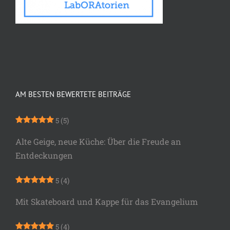
AM BESTEN BEWERTETE BEITRÄGE
5
(5)
Alte Geige, neue Küche: Über die Freude an
Entdeckungen
5
(4)
Mit Skateboard und Kappe für das Evangelium
5
(4)