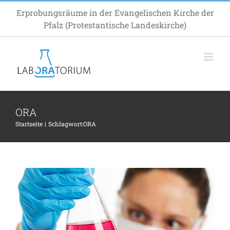
Zum
Erprobungsräume in der Evangelischen Kirche der
Inhalt
Pfalz (Protestantische Landeskirche)
springen
ORA
Auf der Suche nach Lösungen…
Startseite
Schlagwort:
ORA
Allgemein
Impuls
Inspiration