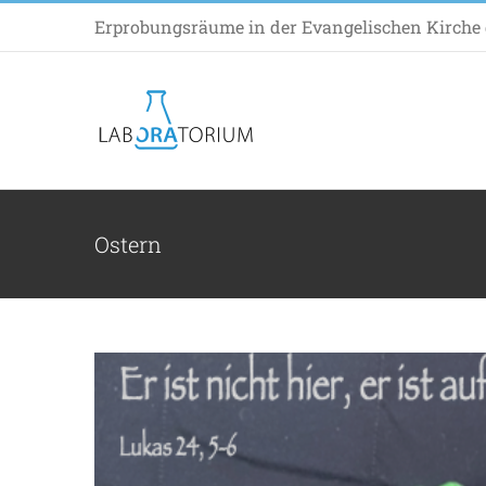
Zum
Erprobungsräume in der Evangelischen Kirche d
Inhalt
springen
Was sucht ihr d
Allgem
Ostern