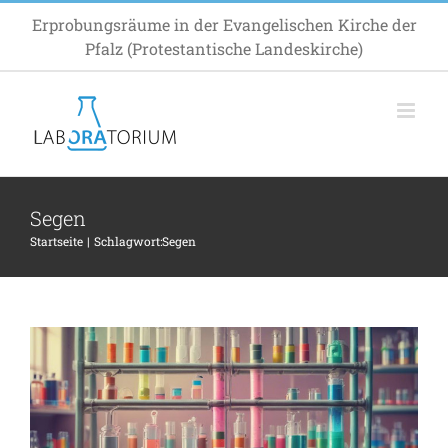
Zum
Erprobungsräume in der Evangelischen Kirche der
Inhalt
Pfalz (Protestantische Landeskirche)
springen
Segen
Startseite
Schlagwort:
Segen
Die KI wird immer besser…
Allgemein
Impuls
Inspiration