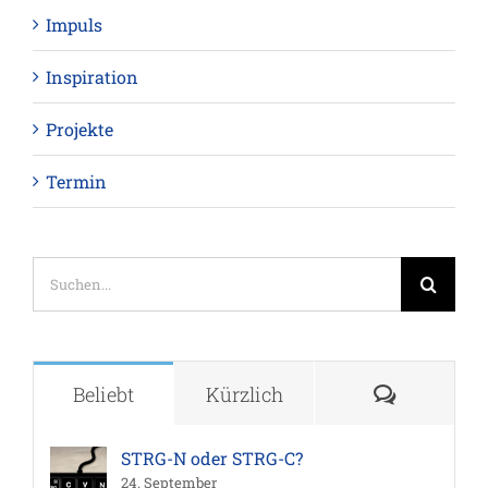
Impuls
Inspiration
Projekte
Termin
Suche
nach:
Komment
Beliebt
Kürzlich
STRG-N oder STRG-C?
24. September