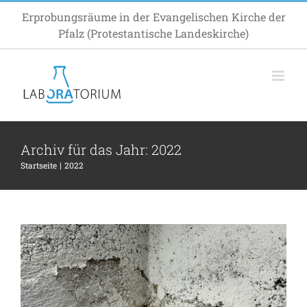
Zum
Erprobungsräume in der Evangelischen Kirche der
Inhalt
Pfalz (Protestantische Landeskirche)
springen
Archiv für das Jahr:
2022
Startseite
2022
Schäbige Plätzchen gesucht!
Inspiration